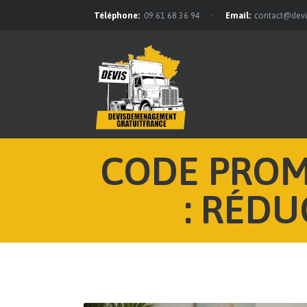
Téléphone:
09 61 68 36 94
Email:
contact@dev
CODE PROM
: RÉDU