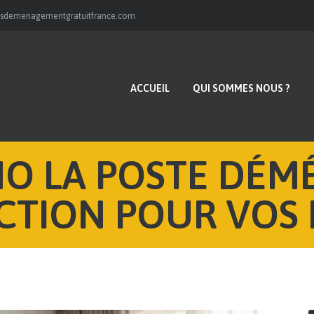
ACCUEIL
isdemenagementgratuitfrance.com
QUI SOMMES NOUS ?
BLOG
ACCUEIL
QUI SOMMES NOUS ?
FAQ
CONTACT
O LA POSTE DÉ
CTION POUR VOS