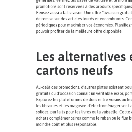
générales. Vérifiez les dates de validité et le mon
promotions sont réservées à des produits spécifiques
Pensez aussi à la livraison. Une offre “livraison gra
de remise sur des articles lourds et encombrants. C
périodiques pour maximiser vos économies. Planifiez v
pouvoir profiter de la meilleure offre disponible.
Les alternative
cartons neufs
Au-delà des promotions, d’autres pistes existent po
gratuits ou d’occasion connaît un véritable essor, p
Explorez les plateformes de dons entre voisins ou le
les librairies et les magasins d’électroménager sont 
solides, parfaits pour les livres ou la vaisselle. Cett
achats complémentaires comme le ruban ou le film bu
moindre coût et plus responsable.