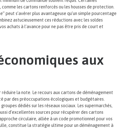
tant minimum de commande souvent requis. Certaines
, comme les cartons renforcés ou les housses de protection.
tuite” peut s’avérer plus avantageuse qu’un simple pourcentage
ombinez astucieusement ces réductions avec les soldes
os achats à l’avance pour ne pas être pris de court et
s économiques aux
ur réduire la note. Le recours aux cartons de déménagement
orté par des préoccupations écologiques et budgétaires.
s groupes dédiés sur les réseaux sociaux. Les supermarchés,
aussi d’excellentes sources pour récupérer des cartons
e approche circulaire, alliée à un code promotionnel pour vos
lle, constitue la stratégie ultime pour un déménagement à